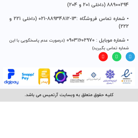
88900294 (داخلی 201 و 204)
• شماره تماس فروشگاه :13-88934812-021 (داخلی 221 و
222)
• شماره موبایل : 09031602970
(درصورت عدم پاسخگویی با این
شماره تماس بگیرید)
کلیه حقوق متعلق به وبسایت آرتمیس می باشد.