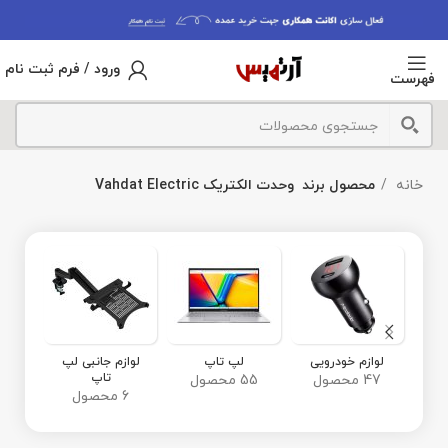
ورود / فرم ثبت نام
فهرست
خانه
محصول برند
وحدت الکتریک Vahdat Electric
ا
18 محص
لوازم خودرویی
لپ تاپ
لوازم جانبی لپ
تاپ
47 محصول
55 محصول
6 محصول