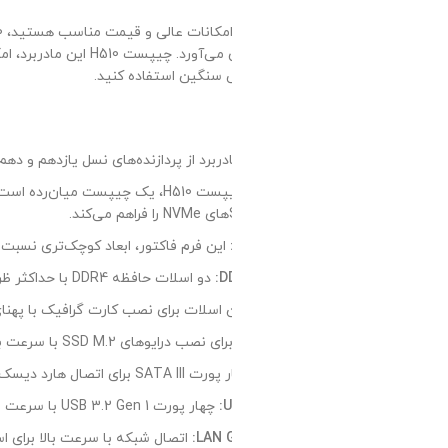
اگر به دن
ی سنگین استفاده کنید.
نده‌های نسل یازدهم و دهم اینتل Core، Pentium Gold و Celeron پشتیبانی می‌کند و امکان استفاده از جدیدترین فناوری‌ها و عملکرد بالا را فراهم می‌کند.
این فرم فاکتور، ابعاد کوچک‌تری نسبت به مادربردهای ATX دارد و برای کیس‌های کوچک‌تر مناسب است.
دو اسلات حافظه DDR4 با حداکثر ظرفیت 64 گیگابایت و پشتیبانی از سرعت‌های 2133 تا 3200 مگاهرتز، امکان ارتقاء حافظه در آینده را فراهم می‌کند.
 اسلات برای نصب کارت گرافیک با پهنای باند بالا مناسب است.
SSD M.2 با سرعت بالا (PCIe 3.0 x4) مناسب است.
ل هارد دیسک‌ها و درایوهای SSD SATA در نظر گرفته شده است.
چهار پورت USB 3.2 Gen 1 با سرعت بالا برای اتصال دستگاه‌های جانبی سریع مانند فلش مموری‌ها و هارد اکسترنال‌ها.
اتصال شبکه با سرعت بالا برای استفاده از اینترنت و شبکه‌های محلی.