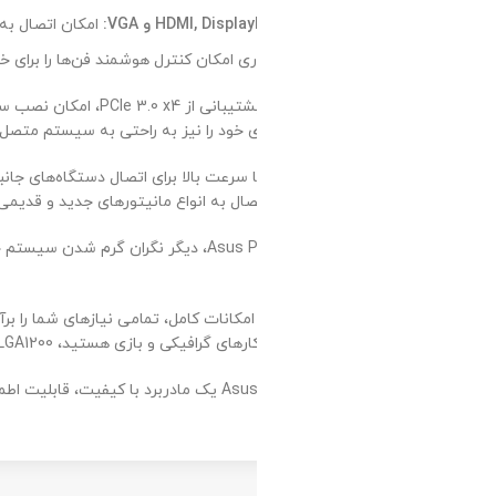
امکان اتصال به مانیتورهای جدید و قدیمی را فراهم م
ی امکان کنترل هوشمند فن‌ها را برای خنک‌کنندگی بهینه فراهم می‌کند.
با 1200
و امکانات کامل، تمامی نیازهای شما را برآورده می‌کند. چه یک کاربر خانگی ب
د، Asus Prime H510M-A LGA1200 بهترین انتخاب برای شماست!
Asus Prime H510M-A LGA1200 یک مادربرد با کیفیت، قابلیت اطمینان بالا و قیمت منا