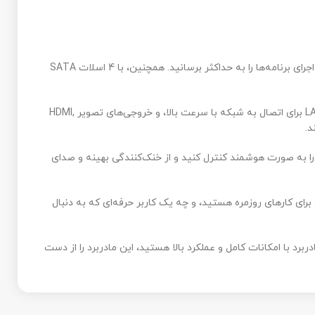
اسلات M.2 این مادربرد با پشتیبانی از PCIe 3.0 x4، امکان نصب سریع‌ترین SSDهای NVMe را برای شما فراهم می‌کند تا سرعت بوت سیستم و اجرای برنامه‌ها را به حداکثر برسانید. همچنین، با 4 اسلات SATA
پورت‌های USB 3.2 Gen 1 با سرعت بالا برای اتصال دستگاه‌های جانبی سریع مانند فلش مموری‌ها و هارد اکسترنال‌ها، پورت LAN Gigabit Ethernet برای اتصال به شبکه با سرعت بالا، و خروجی‌های تصویر HDMI,
وشمند کنترل کنید و از خنک‌کنندگی بهینه و صدای
کاربر حرفه‌ای که به دنبال
لا هستید، این مادربرد را از دست