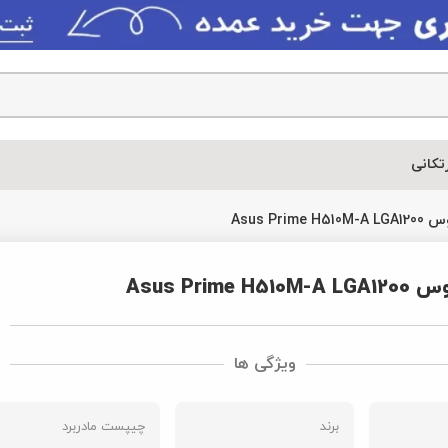
خرید 
چیپست مادربرد