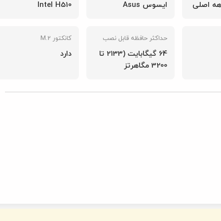
Intel H510
گارانتی:
نصب
کانکتور M.2
64 گیگابایت (2133 تا
دارد
شناسه محصول:
147002004
قیمت محصول:
در حال حاضر این م
موجود نیست و د
باشد.