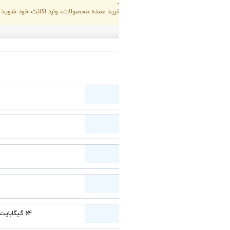
د عمده محصولات، وارد اکانت خود شوید و آنرا به اکانت همکار تبدیل کنید.
گارانتی 36 ماهه اصلی
ایسوس Asus
Intel H510
LGA1200
64 گیگابایت (2133 تا 3200 مگاهرتز