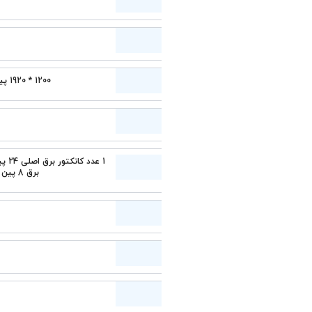
1 عدد
1200 * 1920 پیکسل با فرکانس 60 هرتز
دارد
1 عدد کانکتور برق اصلی 24 پین ATX و 1 عدد کانکتور
برق 8 پین ATX
4 عدد
226*211 میلی‌ متر
دارد