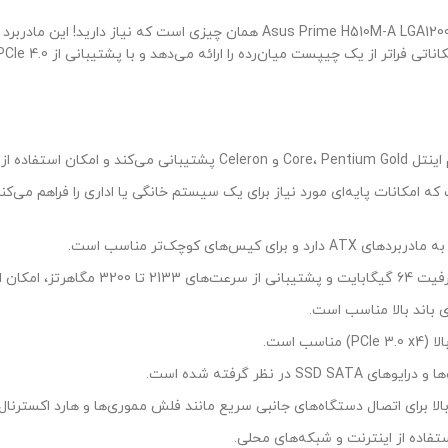
بال یک مادربرد با امکانات عالی و قیمت مناسب هستید، Asus Prime H510M-A LGA1200 همان چیزی است که نیاز دارید! این مادربرد با پشتیبانی از 
قدرت را برای شما به ارمغان می‌آورد. چیپست H510 این مادربرد، امکاناتی فراتر از یک چیپست میان‌رده را ارائه می‌دهد و 
چیپست H510، یک چیپست میان‌رده است که امکانات پایه‌ای مورد نیاز برای یک سیس