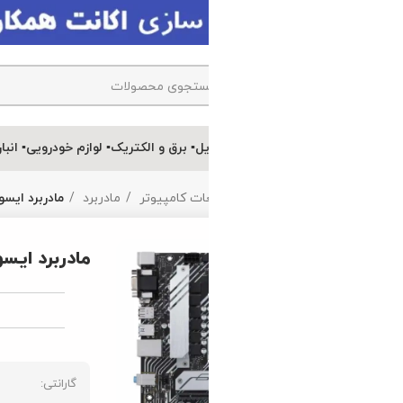
یل
▪ برق و الکتریک
▪ لوازم خودرویی
▪ انبارتکانی
ات کامپیوتر
مادربرد
مادربرد ایسوس Asus Prime H510M-A LGA1200
مادربرد ایسوس Asus Prime H510M-A LGA1200
ویژگی ها
گارانتی:
برند