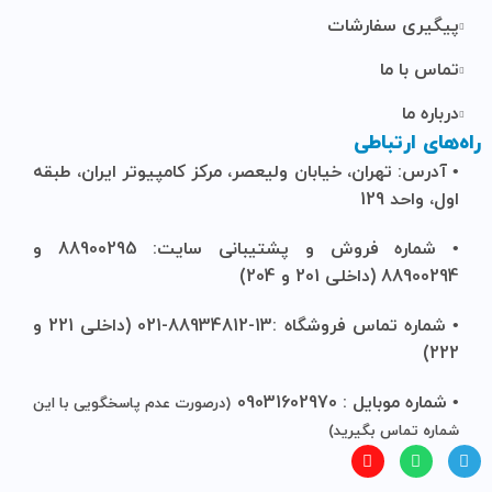
پیگیری سفارشات
تماس با ما
درباره ما
راه‌های ارتباطی
• آدرس: تهران، خیابان ولیعصر، مرکز کامپیوتر ایران، طبقه
اول، واحد 129
• شماره فروش و پشتیبانی سایت: 88900295 و
88900294 (داخلی 201 و 204)
• شماره تماس فروشگاه :13-88934812-021 (داخلی 221 و
222)
• شماره موبایل : 09031602970
(درصورت عدم پاسخگویی با این
شماره تماس بگیرید)