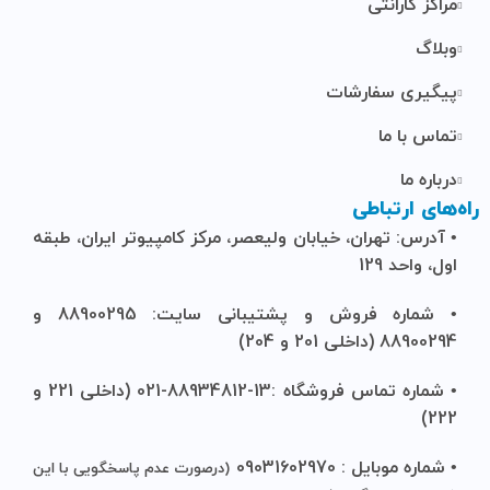
مراکز گارانتی
وبلاگ
پیگیری سفارشات
تماس با ما
درباره ما
راه‌های ارتباطی
• آدرس: تهران، خیابان ولیعصر، مرکز کامپیوتر ایران، طبقه
اول، واحد 129
• شماره فروش و پشتیبانی سایت: 88900295 و
88900294 (داخلی 201 و 204)
• شماره تماس فروشگاه :13-88934812-021 (داخلی 221 و
222)
• شماره موبایل : 09031602970
(درصورت عدم پاسخگویی با این