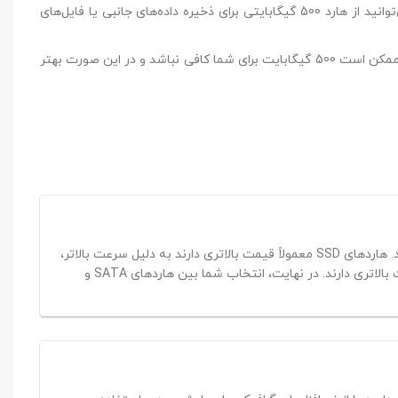
ای نصب سیستم عامل و برنامه‌های اصلی استفاده می‌کنید، می‌توانید از هارد 500 گیگابایتی برای ذخیره داده‌های جانبی یا فایل‌های
دیوهای با کیفیت بالا یا پروژه‌های گرافیکی کار می‌کنید، ممکن است 500 گیگابایت برای شما کافی نباشد و در این صورت بهتر
بط اتصال (SATA یا NVMe)، و گارانتی آن بستگی دارد. هاردهای SSD معمولاً قیمت بالاتری دارند به دلیل سرعت بالاتر،
در حالی که هاردهای HDD به دلیل تکنولوژی قدیمی‌تر معمولاً ارزان‌تر هستند. همچنین برندهایی مثل Western Digital و Seagate معمولاً قیمت بالاتری دارند. در نهایت، انتخاب شما بین هاردهای SATA و