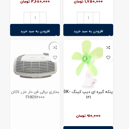
1,750,000
تومان
3,680,000
تومان
افزودن به سبد خرید
افزودن به سبد خرید
ناموجود
پنکه گیره ای دیپ کینگ DK-
بخاری برقی فن دار خزر لاکان
FHKH2000
121
910,000
تومان