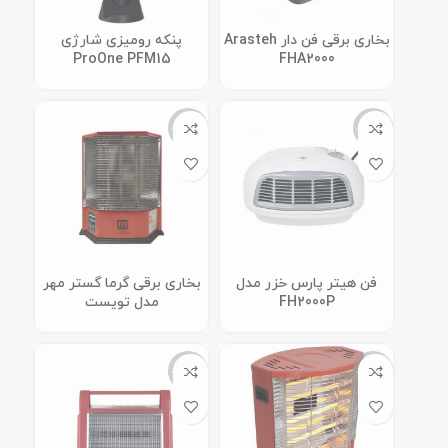
بخاری برقی فن دار Arasteh
پنکه رومیزی شارژی
ProOne PFM15
FHA2000
ناموجود
ناموجود
فن هیتر پارس خزر مدل
بخاری برقی گرما گستر مهر
FH2000P
مدل تویست
ناموجود
ناموجود