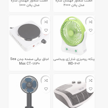
المنت سماور مهسان سازه
المنت سماور مهسان سازه
مدل پلان 2000
مدل پلان 1000
ناموجود
ناموجود
پنکه رومیزی شارژی ویداسی
اجاق برقی صفحه چدن Sea
Max CT-1830
WD-202
ناموجود
ناموجود