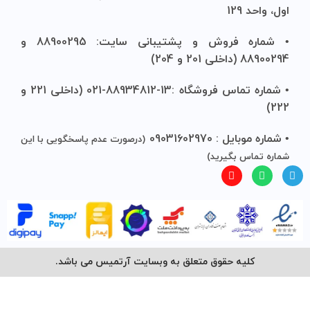
اول، واحد 129
• شماره فروش و پشتیبانی سایت: 88900295 و
88900294 (داخلی 201 و 204)
• شماره تماس فروشگاه :13-88934812-021 (داخلی 221 و
222)
• شماره موبایل : 09031602970
(درصورت عدم پاسخگویی با این
شماره تماس بگیرید)
کلیه حقوق متعلق به وبسایت آرتمیس می باشد.