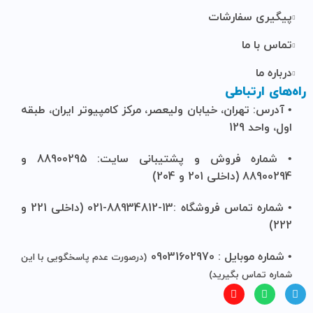
پیگیری سفارشات
تماس با ما
درباره ما
راه‌های ارتباطی
• آدرس: تهران، خیابان ولیعصر، مرکز کامپیوتر ایران، طبقه
اول، واحد 129
• شماره فروش و پشتیبانی سایت: 88900295 و
88900294 (داخلی 201 و 204)
• شماره تماس فروشگاه :13-88934812-021 (داخلی 221 و
222)
• شماره موبایل : 09031602970
(درصورت عدم پاسخگویی با این
شماره تماس بگیرید)