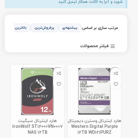
شوید و آنرا به اکانت همکار تبدیل کنید.
مرتب سازی بر اساس:
پیشنهادی
پرفروش‌ترین
بالاترین امتیاز
فیلتر محصولات
ناموجود
ناموجود
هارد اینترنال وسترن دیجیتال
هارد اینترنال سیگیت
IronWolf ST12000VN0007
Western Digital Purple
NAS 12TB
12TB WD121PURZ