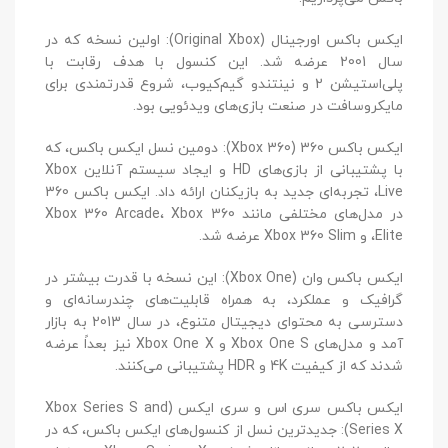
ایکس باکس اورجینال (Original Xbox): اولین نسخه که در
سال 2001 عرضه شد. این کنسول با هدف رقابت با
پلی‌استیشن 2 و نینتندو گیم‌کیوب، شروع قدرتمندی برای
مایکروسافت در صنعت بازی‌های ویدئویی بود.
ایکس باکس 360 (Xbox 360): دومین نسل ایکس باکس، که
با پشتیبانی از بازی‌های HD و ایجاد سیستم آنلاین Xbox
Live، تجربه‌ای جدید به بازیکنان ارائه داد. ایکس باکس 360
در مدل‌های مختلفی مانند Xbox 360 Arcade، Xbox 360
Elite، و Xbox 360 Slim عرضه شد.
ایکس باکس وان (Xbox One): این نسخه با قدرت بیشتر در
گرافیک و عملکرد، به همراه قابلیت‌های چندرسانه‌ای و
دسترسی به محتوای دیجیتال متنوع، در سال 2013 به بازار
آمد و مدل‌های Xbox One S و Xbox One X نیز بعداً عرضه
شدند که از کیفیت 4K و HDR پشتیبانی می‌کنند.
ایکس باکس سری اس و سری ایکس (Xbox Series S and
Series X): جدیدترین نسل از کنسول‌های ایکس باکس، که در