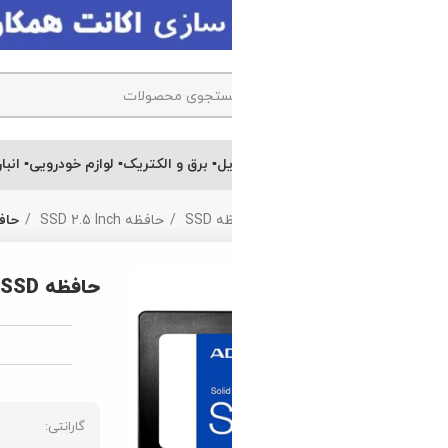
یل
▪ برق و الکتریک
▪ لوازم خودرویی
▪ انبارتکانی
 SSD
حافظه SSD 2.5 Inch
حافظه SSD ای دیتا ADATA Ultimate SU630 240GB
حافظه SSD ای دیتا ADATA Ultimate SU630 240GB
ویژگی ها
گارانتی:
برند