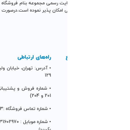
ایت رسمی مجموعه بنام
فروشگاه
اینترنتی
آرتمیس
نموده است.این
 امکان پذیر نموده است.درصورت تمایل مشتریان و همکاران گرامی می
راه‌های ارتباطی
• آدرس: تهران، خیابان ولیعصر، مرکز کامپیوتر ایران، طبقه
129
201 و 204)
• شماره تماس فروشگاه :13-88934812-021 (داخلی 221 و 222)
• شماره موبایل : 09031602970
(درصورت عدم پاسخگویی با این 
بگیرید)