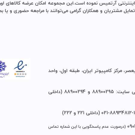
 مجموعه امکان عرضه کالاهای اورجینال با قیمتی مناسب و گارانتی
‌توانند با مراجعه حضوری و یا بصورت تلفنی اقدام به استعلام و خ
 اول، واحد
• شماره فروش و پشتیبانی سایت: 88900295 و 88900294 (داخلی
شماره تماس