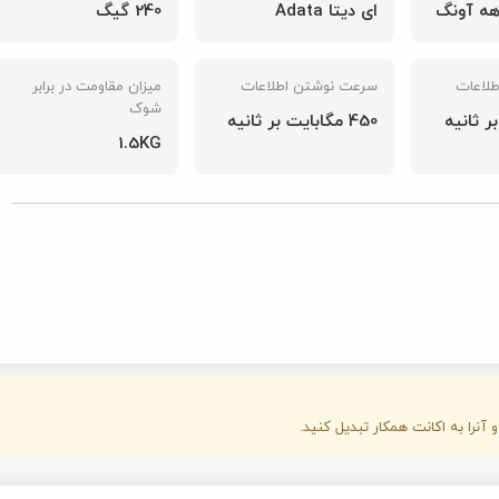
240 گیگ
گارانتی:
ات
میزان مقاومت در برابر
شوک
شناسه محصول:
148003023
1.5KG
قیمت محصول: