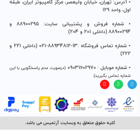
• آدرس: تهران، خیابان ولیعصر، مرکز کامپیوتر ایران، طبقه
اول، واحد 129
• شماره فروش و پشتیبانی سایت: 88900295 و
88900294 (داخلی 201 و 204)
• شماره تماس فروشگاه :13-88934812-021 (داخلی 221 و
222)
• شماره موبایل : 09031602970
(درصورت عدم پاسخگویی با این
شماره تماس بگیرید)
کلیه حقوق متعلق به وبسایت آرتمیس می باشد.