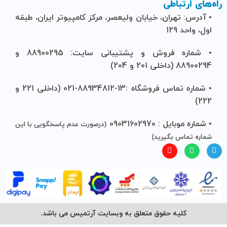
راه‌های ارتباطی
• آدرس: تهران، خیابان ولیعصر، مرکز کامپیوتر ایران، طبقه
اول، واحد 129
• شماره فروش و پشتیبانی سایت: 88900295 و
88900294 (داخلی 201 و 204)
• شماره تماس فروشگاه :13-88934812-021 (داخلی 221 و
222)
• شماره موبایل : 09031602970
(درصورت عدم پاسخگویی با این
شماره تماس بگیرید)
کلیه حقوق متعلق به وبسایت آرتمیس می باشد.