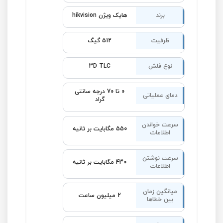
برند
هایک ویژن hikvision
ظرفیت
512 گیگ
نوع فلش
3D TLC
0 تا 70 درجه سانتی
دمای عملیاتی
گراد
سرعت خواندن
550 مگابایت بر ثانیه
اطلاعات
سرعت نوشتن
430 مگابایت بر ثانیه
اطلاعات
میانگین زمان
2 میلیون ساعت
بین خطاها