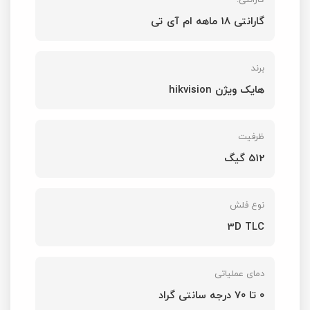
گارانتی:
گارانتی 18 ماهه ام آی تی
برند
هایک ویژن hikvision
ظرفیت
512 گیگ
نوع فلش
3D TLC
دمای عملیاتی
0 تا 70 درجه سانتی گراد