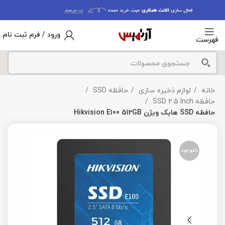
ورود / فرم ثبت نام
فهرست
خانه
لوازم ذخیره سازی
حافظه SSD
حافظه SSD 2.5 Inch
حافظه SSD هایک ویژن Hikvision E100 512GB
ناموجود