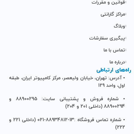
قوانین و مقررات
مراکز گارانتی
وبلاگ
پیگیری سفارشات
تماس با ما
درباره ما
راه‌های ارتباطی
• آدرس: تهران، خیابان ولیعصر، مرکز کامپیوتر ایران، طبقه
اول، واحد 129
• شماره فروش و پشتیبانی سایت: 88900295 و
88900294 (داخلی 201 و 204)
• شماره تماس فروشگاه :13-88934812-021 (داخلی 221 و
222)