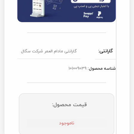
گارانتی:
گارانتی مادام العمر شرکت سگال
شناسه محصول:
101009039
قیمت محصول:
ناموجود