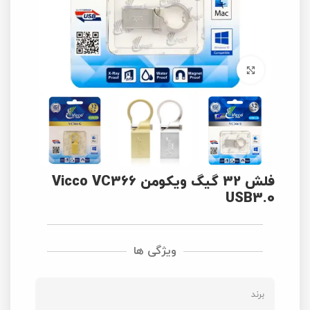
برای بزرگنمایی کلیک کنید
فلش 32 گیگ ویکومن Vicco VC366
USB3.0
ویژگی ها
برند