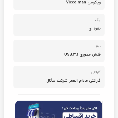
ویکومن Vicco man
رنگ
نقره ای
نوع
فلش مموری USB.3.1
گارانتی:
گارانتی مادام العمر شرکت سگال