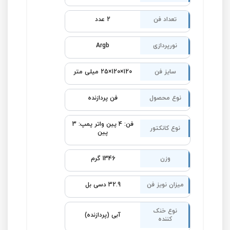
تعداد فن
2 عدد
نورپردازی
Argb
سایز فن
120×120×25 میلی متر
نوع محصول
فن پردازنده
فن: 4 پین واتر پمپ: 3
نوع کانکتور
پین
وزن
1346 گرم
میزان نویز فن
32.9 دسی بل
نوع خنک
آبی (پردازنده)
کننده