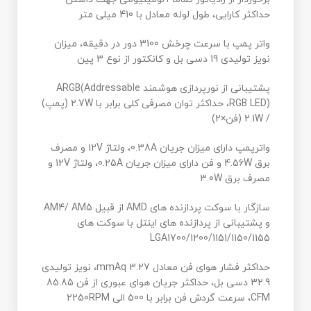
حداکثر کارایی، طول لوله معادل با 410 میلی متر
واتر پمپ با سرعت چرخش 3100 دور در دقیقه، میزان
نویز تولیدی 19 دسی بل و کانکتور از نوع 3 پین
پشتیبانی از نورپردازی هوشمند ARGB(Addressable
RGB LED)، حداکثر توان مصرفی کلی برابر با 2.7W (پمپ)
/ 2.1W (فن×2)
واترپمپ دارای میزان جریان 0.38A، ولتاژ 12V و مصرف
برق 4.56W و فن دارای میزان جریان 0.25A، ولتاژ 12V و
مصرف برق 3.0W
سازگار با سوکت پردازنده های AMD از قبیل AM4/ AM5
و پشتیبانی از پردازنده های اینتل با سوکت های
LGA1700/1200/1151/1150/1155
حداکثر فشار هوای فن معادل 3.27 mmAq، نویز تولیدی
32.9 دسی بل، حداکثر جریان هوای عبوری از فن 85.85
CFM، سرعت گردش فن برابر با 500 الی 2250RPM