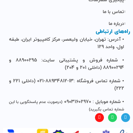
تماس با ما
درباره ما
راه‌های ارتباطی
• آدرس: تهران، خیابان ولیعصر، مرکز کامپیوتر ایران، طبقه
اول، واحد 129
• شماره فروش و پشتیبانی سایت: 88900295 و
88900294 (داخلی 201 و 204)
• شماره تماس فروشگاه :13-88934812-021 (داخلی 221 و
222)
• شماره موبایل : 09031602970
(درصورت عدم پاسخگویی با این
شماره تماس بگیرید)