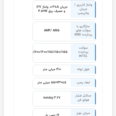
ولتاژ کاربری /
جریان 0.38A، ولتاژ 12V
جریان
و مصرف برق 4.56W
واترپمپ
سازگاری با
سوکت های
AM4/ AM5
پردازنده AMD
سوکت
پردازنده
LGA1700/1200/1151/1150/1155
INTEL
طول لوله
410 میلی متر
ابعاد پمپ
85×73×55 میلی متر
حداکثر فشار
3.27 mmAq
هوای فن
میزان نویز
19 دسی بل