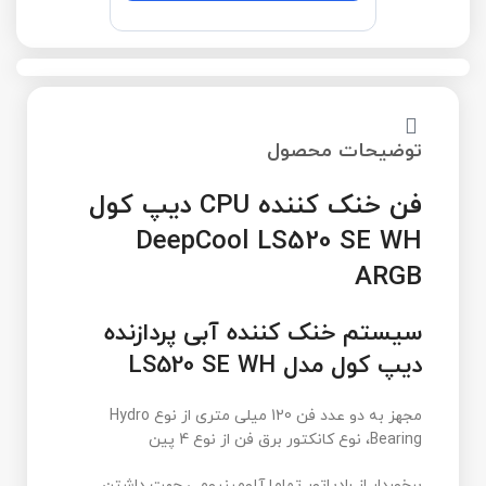
توضیحات محصول
فن خنک کننده CPU دیپ کول
DeepCool LS520 SE WH
ARGB
سیستم خنک کننده آبی پردازنده
دیپ کول مدل LS520 SE WH
مجهز به دو عدد فن 120 میلی متری از نوع Hydro
Bearing، نوع کانکتور برق فن از نوع 4 پین
برخوردار از رادیاتور تماما آلومینیومی جهت داشتن