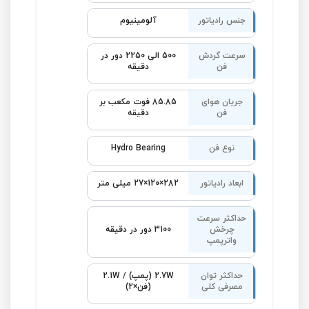
جنس رادیاتور
آلومینیوم
سرعت گردش
500 الی 2250 دور در
فن
دقیقه
جریان هوای
85.85 فوت مکعب بر
فن
دقیقه
نوع فن
Hydro Bearing
ابعاد رادیاتور
282×120×27 میلی متر
حداکثر سرعت
چرخش
3100 دور در دقیقه
واترپمپ
حداکثر توان
2.7W (پمپ) / 2.1W
مصرفی کلی
(فن×2)