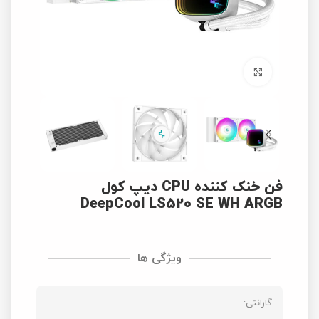
برای بزرگنمایی کلیک کنید
فن خنک کننده CPU دیپ کول
DeepCool LS520 SE WH ARGB
ویژگی ها
گارانتی: