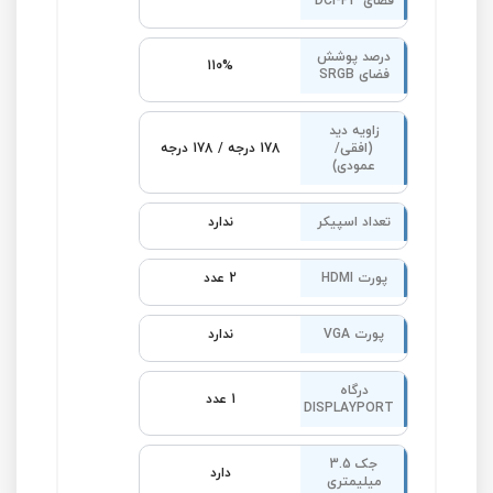
فضای DCI-P3
درصد پوشش
110%
فضای SRGB
زاویه دید
(افقی/
178 درجه / 178 درجه
عمودی)
تعداد اسپیکر
ندارد
پورت HDMI
2 عدد
پورت VGA
ندارد
درگاه
1 عدد
DISPLAYPORT
جک 3.5
دارد
میلیمتری