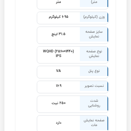
متر)
متر
وزن (کیلوگرم)
6.95 کیلوگرم
سایز صفحه
31.5 اینچ
نمایش
نوع صفحه
WQHD (2560×1440)
نمایش
IPS
نوع پنل
VA
نسبت تصویر
16:9
شدت
250 نیت
روشنایی
صفحه نمایش
دارد
مات