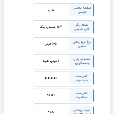
صفحه نمایش
ندارد
لمسی
تعداد رنگ
16.7 میلیون رنگ
قابل نمایش
نرخ بروزرسانی
165 هرتز
تصویر
محدوده زمان
1 میلی ثانیه
پاسخگویی
کنتراست
100000000:1
داینامیک
کنتراست
2500:1
استاتیک
درصد پوشش
85%