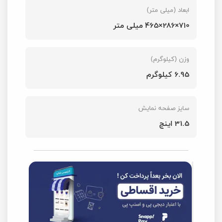
ابعاد (میلی متر)
710×286×465 میلی متر
وزن (کیلوگرم)
6.95 کیلوگرم
سایز صفحه نمایش
31.5 اینچ