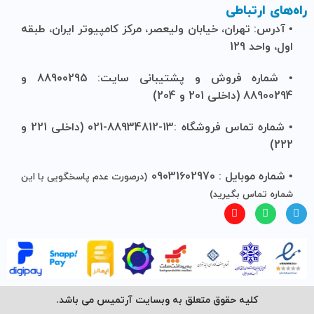
راه‌های ارتباطی
• آدرس: تهران، خیابان ولیعصر، مرکز کامپیوتر ایران، طبقه
اول، واحد 129
• شماره فروش و پشتیبانی سایت: 88900295 و
88900294 (داخلی 201 و 204)
• شماره تماس فروشگاه :13-88934812-021 (داخلی 221 و
222)
• شماره موبایل : 09031602970
(درصورت عدم پاسخگویی با این
شماره تماس بگیرید)
کلیه حقوق متعلق به وبسایت آرتمیس می باشد.