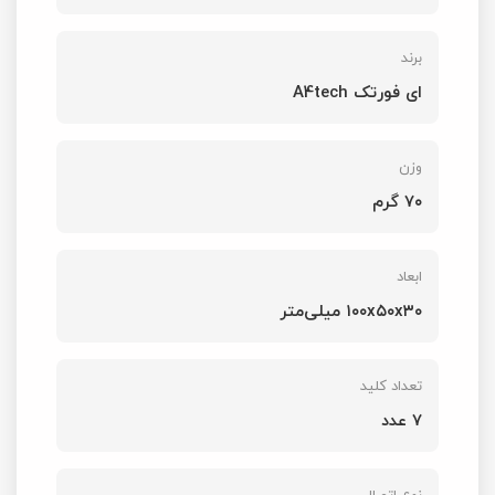
برند
ای فورتک A4tech
وزن
۷۰ گرم
ابعاد
۱۰۰x۵۰x۳۰ میلی‌متر
تعداد کلید
7 عدد