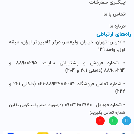
پیگیری سفارشات
تماس با ما
درباره ما
راه‌های ارتباطی
• آدرس: تهران، خیابان ولیعصر، مرکز کامپیوتر ایران، طبقه
اول، واحد 129
• شماره فروش و پشتیبانی سایت: 88900295 و
88900294 (داخلی 201 و 204)
• شماره تماس فروشگاه :13-88934812-021 (داخلی 221 و
222)
• شماره موبایل : 09031602970
(درصورت عدم پاسخگویی با این
شماره تماس بگیرید)