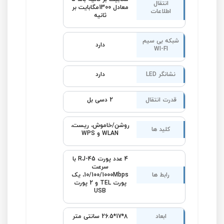
انتقال
معادل 1300مگابایت بر
اطلاعات
ثانیه
شبکه بی سیم
دارد
WI-FI
نشانگر LED
دارد
قدرت انتقال
2 دسی بل
روشن/خاموش، ریست،
کلید ها
WLAN و WPS
4 عدد پورت RJ-45 با
سرعت
رابط ها
10/100/1000Mbps، یک
پورت TEL و 2 پورت
USB
ابعاد
8*17*26.5 سانتی متر