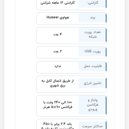
گارانتی:
گارانتی 12 ماهه شرکتی
برند
هواوی Huawei
تعداد پورت
4 عدد
شبکه
پورت USB
2 عدد
قابلیت حمل
ندارد
از طریق اتصال کابل به
تامین انرژی
برق شهری
ولتاژ و
100 الی 240 ولت با
فرکانس
فرکانس 50/60 هرتز
ورودی
باند 2.4 برابر با 450
حداکثر سرعت
مگابیت بر ثانیه باند 5