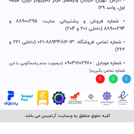
• آدرس: تهران، خیابان ولیعصر، مرکز کامپیوتر ایران، طبقه
اول، واحد 129
• شماره فروش و پشتیبانی سایت: 88900295 و
88900294 (داخلی 201 و 204)
• شماره تماس فروشگاه :13-88934812-021 (داخلی 221 و
222)
• شماره موبایل : 09031602970
(درصورت عدم پاسخگویی با این
شماره تماس بگیرید)
کلیه حقوق متعلق به وبسایت آرتمیس می باشد.