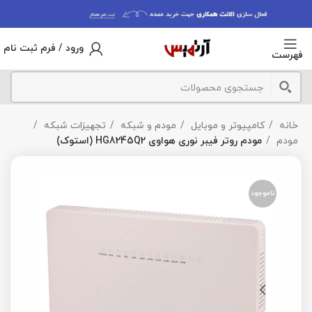
ورود / فرم ثبت نام
فهرست
خانه
کامپیوتر و موبایل
مودم و شبکه
تجهیزات شبکه
مودم
مودم روتر فیبر نوری هواوی HG8245Q2 (استوک)
ناموجود