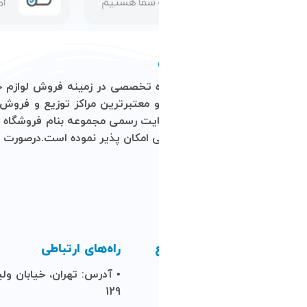
ن و معتبرترین مراکز توزیع و فروش محصولات کامپیوتری در کشور
ایت رسمی مجموعه بنام
فروشگاه
اینترنتی
آرتمیس
نموده است.این
 امکان پذیر نموده است.درصورت تمایل مشتریان و همکاران گرامی می
راه‌های ارتباطی
• آدرس: تهران، خیابان ولیعصر، مرکز کامپیوتر ایران، طبقه
129