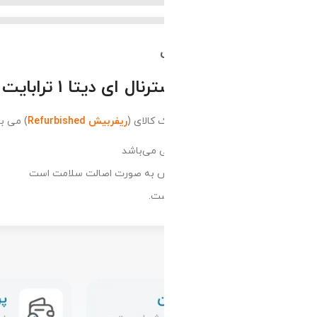
دیتا 1 ترابایت ED600
کالای (
ریفربیش Refurbished
) می باشد.
ی می‌باشد
س به صورت اصالت سلامت است
ست.