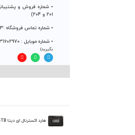
201 و 204)
• شماره تماس فروشگاه :13-88934812-021 (داخلی 221 و 222)
• شماره موبایل : 09031602970
(درصورت عدم پاسخگویی با این 
بگیرید)
کلیه حقوق متعلق به و
ناموجود
هارد اکسترنال ای دیتا ADATA ED600 1TB (کپی)