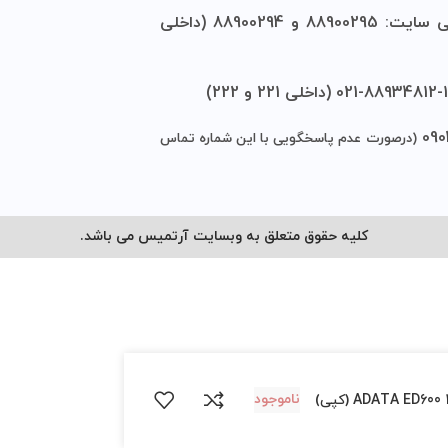
• شماره فروش و پشتیبانی سایت: 88900295 و 88900294 (داخلی
شماره تماس
بسایت آرتمیس می باشد.