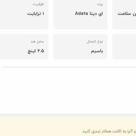
ظرفیت
1 ترابایت
گارانتی:
گارانتی تض
شناسه محصول:
106006008
سایز هد
۲.۵ اینچ
قیمت محصول:
ناموجو