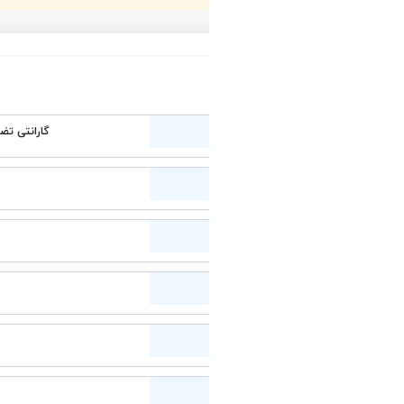
گارانتی تضمین سلامت فیزیکی کالا
ای دیتا Adata
1 ترابایت
اسمبل شده
باسیم
۲.۵ اینچ