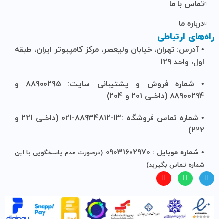
تماس با ما
درباره ما
راه‌های ارتباطی
• آدرس: تهران، خیابان ولیعصر، مرکز کامپیوتر ایران، طبقه
اول، واحد 129
• شماره فروش و پشتیبانی سایت: 88900295 و
88900294 (داخلی 201 و 204)
• شماره تماس فروشگاه :13-88934812-021 (داخلی 221 و
222)
• شماره موبایل : 09031602970
(درصورت عدم پاسخگویی با این
شماره تماس بگیرید)