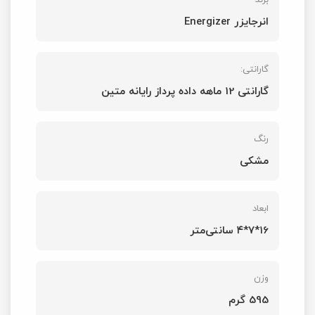
برند
انرجایزر Energizer
گارانتی:
گارانتی 12 ماهه داده پرداز رایانه متین
رنگ
مشکی
ابعاد
۱6*۷*۴ سانتی‌متر
وزن
595 گرم