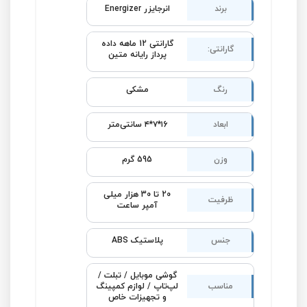
برند
انرجایزر Energizer
گارانتی 12 ماهه داده
گارانتی:
پرداز رایانه متین
رنگ
مشکی
ابعاد
۱6*۷*۴ سانتی‌متر
وزن
595 گرم
20 تا 30 هزار میلی‌
ظرفیت
آمپر ساعت
جنس
پلاستیک ABS
گوشی موبایل / تبلت /
مناسب
لپ‌تاپ / لوازم کمپینگ
و تجهیزات خاص