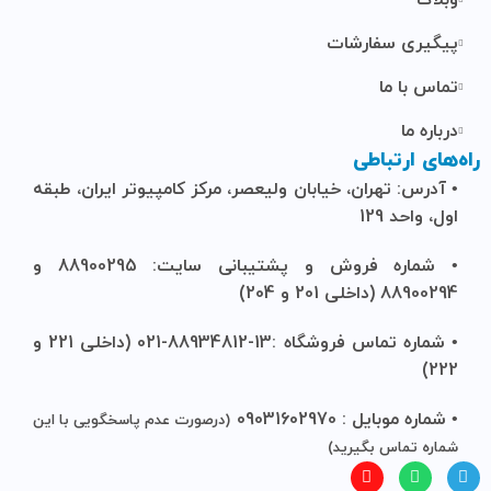
پیگیری سفارشات
تماس با ما
درباره ما
راه‌های ارتباطی
• آدرس: تهران، خیابان ولیعصر، مرکز کامپیوتر ایران، طبقه
اول، واحد 129
• شماره فروش و پشتیبانی سایت: 88900295 و
88900294 (داخلی 201 و 204)
• شماره تماس فروشگاه :13-88934812-021 (داخلی 221 و
222)
• شماره موبایل : 09031602970
(درصورت عدم پاسخگویی با این
شماره تماس بگیرید)