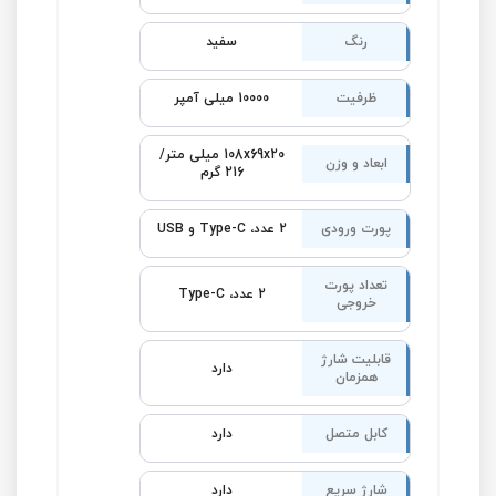
رنگ
سفید
ظرفیت
10000 میلی آمپر
108x69x20 میلی متر/
ابعاد و وزن
216 گرم
پورت ورودی
2 عدد، Type-C و USB
تعداد پورت
2 عدد، Type-C
خروجی
قابلیت شارژ
دارد
همزمان
کابل متصل
دارد
شارژ سریع
دارد