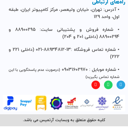
راه‌های ارتباطی
• آدرس: تهران، خیابان ولیعصر، مرکز کامپیوتر ایران، طبقه
اول، واحد 129
• شماره فروش و پشتیبانی سایت: 88900295 و
88900294 (داخلی 201 و 204)
• شماره تماس فروشگاه :13-88934812-021 (داخلی 221 و
222)
• شماره موبایل : 09031602970
(درصورت عدم پاسخگویی با این
شماره تماس بگیرید)
کلیه حقوق متعلق به وبسایت آرتمیس می باشد.