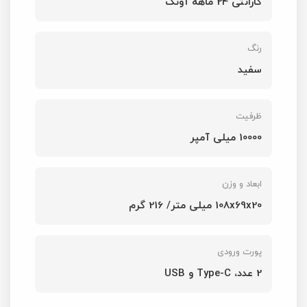
گارانتی 24 ماهه آونگ
رنگ
سفید
ظرفیت
10000 میلی آمپر
ابعاد و وزن
108x69x20 میلی متر/ 216 گرم
پورت ورودی
2 عدد، Type-C و USB