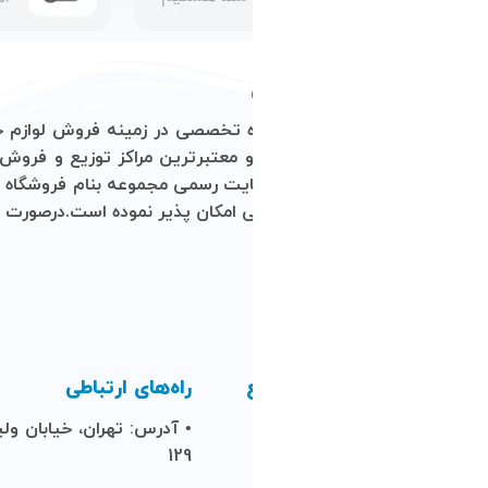
ن و معتبرترین مراکز توزیع و فروش محصولات کامپیوتری در کشور
ایت رسمی مجموعه بنام
فروشگاه
اینترنتی
آرتمیس
نموده است.این
 امکان پذیر نموده است.درصورت تمایل مشتریان و همکاران گرامی می
راه‌های ارتباطی
• آدرس: تهران، خیابان ولیعصر، مرکز کامپیوتر ایران، طبقه
129