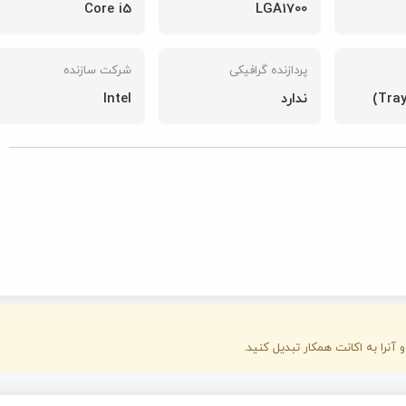
Core i5
گارانتی:
گارانتی تض
شرکت سازنده
Intel
شناسه محصول:
147007139
قیمت محصول: