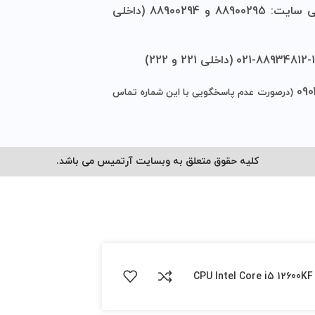
• شماره فروش و پشتیبانی سایت: 88900295 و 88900294 (داخلی
شماره تماس
بسایت آرتمیس می باشد.