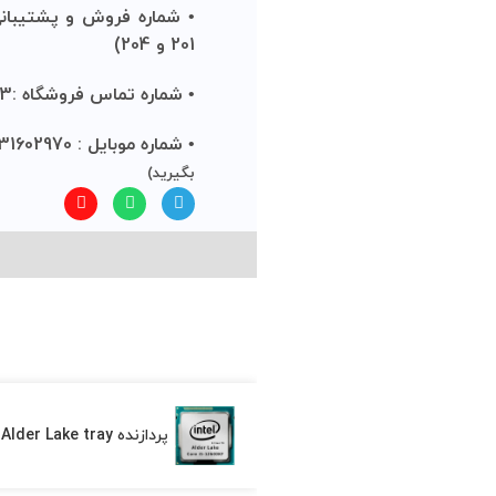
201 و 204)
• شماره تماس فروشگاه :13-88934812-021 (داخلی 221 و 222)
• شماره موبایل : 09031602970
(درصورت عدم پاسخگویی با این 
بگیرید)
کلیه حقوق متعلق به و
پردازنده CPU Intel Core i5 12600KF Alder Lake tray