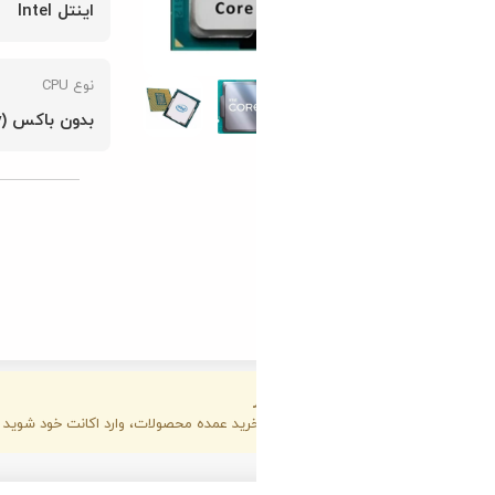
اینتل Intel
LGA1700
لیک کنید
نوع CPU
پردازنده گرافیکی
بدون باکس (Tray)
ندارد
د عمده محصولات، وارد اکانت خود شوید و آنرا به اکانت همکار تبدیل کنید.