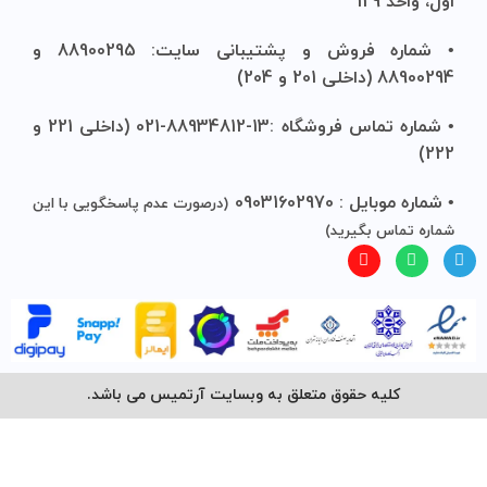
اول، واحد 129
• شماره فروش و پشتیبانی سایت: 88900295 و
88900294 (داخلی 201 و 204)
• شماره تماس فروشگاه :13-88934812-021 (داخلی 221 و
222)
• شماره موبایل : 09031602970
(درصورت عدم پاسخگویی با این
شماره تماس بگیرید)
کلیه حقوق متعلق به وبسایت آرتمیس می باشد.