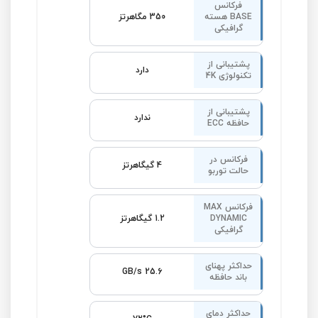
فرکانس
BASE هسته
350 مگاهرتز
گرافیکی
پشتیبانی از
دارد
تکنولوژی 4K
پشتیبانی از
ندارد
حافظه ECC
فرکانس در
4 گیگاهرتز
حالت توربو
فرکانس MAX
DYNAMIC
1.2 گیگاهرتز
گرافیکی
حداکثر پهنای
25.6 GB/s
باند حافظه
حداکثر دمای