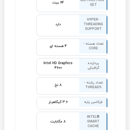
INSTRUCTION
64 بیت
SET
HYPER-
THREADING
دارد
SUPPORT
تعداد هسته -
4 هسته ای
CORE
پردازنده
Intel HD Graphics
گرافیکی
4600
تعداد رشته -
8 نخ
THREADS
فرکانس پایه
3.6 گیگاهرتز
INTEL®
SMART
8 مگابایت
CACHE