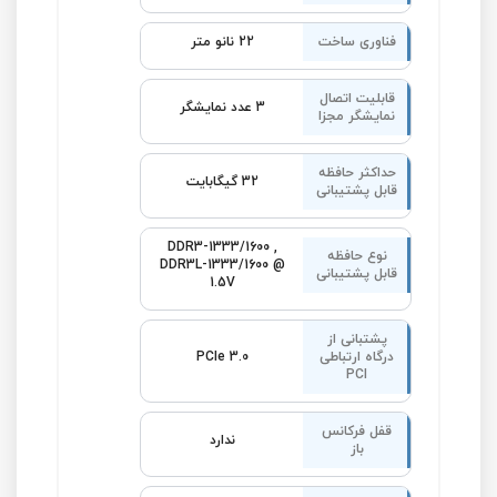
فناوری ساخت
22 نانو متر
قابلیت اتصال
3 عدد نمایشگر
نمایشگر مجزا
حداکثر حافظه
32 گیگابایت
قابل پشتیبانی
DDR3-1333/1600
,
نوع حافظه
DDR3L-1333/1600 @
قابل پشتیبانی
1.5V
پشتبانی از
درگاه ارتباطی
PCIe 3.0
PCI
قفل فرکانس
ندارد
باز