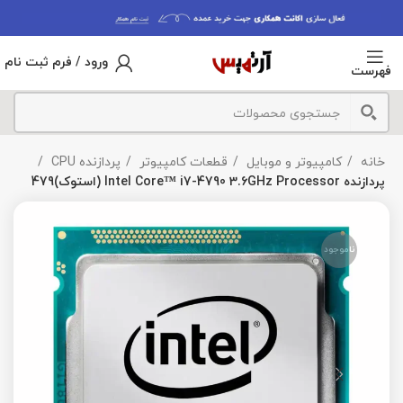
ورود / فرم ثبت نام
فهرست
خانه
کامپیوتر و موبایل
قطعات کامپیوتر
پردازنده CPU
پردازنده Intel Core™ i7-4790 3.6GHz Processor (استوک)479
ناموجود