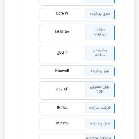
سری پردازنده
Core i7
سوکت
LGA1150
پردازنده
پیکربندی
2 کانال
حافظه
نوع پردازنده
Haswell
توان مصرفی
84 وات
TDP
شرکت سازنده
INTEL
مدل پردازنده
i7-4790