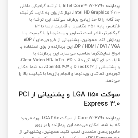
پردازنده Intel Core™ i7-4790
با تراشه گرافیکی داخلی
Intel HD Graphics 4600
، نیاز کاربران به کارت گرافیک
جداگانه را تا حد زیادی برطرف می‌کند. این تراشه با
فرکانس پایه ۳۵۰ مگاهرتز و قابلیت ارتقا تا ۱٫۲
گیگاهرتز، قادر است تصاویر و ویدئوها را با کیفیت بالا
پردازش کند. همچنین، پشتیبانی از خروجی‌های
eDP /
DP / HDMI / DVI / VGA
، این پردازنده را برای استفاده با
انواع نمایشگرها مناسب می‌سازد. این پردازنده با
قابلیت‌های گرافیکی مانند
InTru 3D
،
Clear Video HD
،
و پشتیبانی از
DirectX 12
و
OpenGL 4.3
، به شما امکان
تجربه‌ی تماشای ویدئوها و انجام بازی‌ها با کیفیت بالا را
می‌دهد.
سوکت LGA 1150 و پشتیبانی از PCI
Express 3.0
پردازنده Core i7-4790
از سوکت
LGA 1150
بهره می‌برد
که به شما امکان می‌دهد این پردازنده را بر روی
مادربوردهای متعددی نصب کنید. همچنین، پشتیبانی از