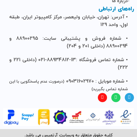
درباره ما
راه‌های ارتباطی
• آدرس: تهران، خیابان ولیعصر، مرکز کامپیوتر ایران، طبقه
اول، واحد 129
• شماره فروش و پشتیبانی سایت: 88900295 و
88900294 (داخلی 201 و 204)
• شماره تماس فروشگاه :13-88934812-021 (داخلی 221 و
222)
• شماره موبایل : 09031602970
(درصورت عدم پاسخگویی با این
شماره تماس بگیرید)
کلیه حقوق متعلق به وبسایت آرتمیس می باشد.