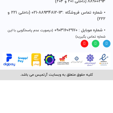
88900294 (داخلی 201 و 204)
• شماره تماس فروشگاه :13-88934812-021 (داخلی 221 و
222)
• شماره موبایل : 09031602970
(درصورت عدم پاسخگویی با این
شماره تماس بگیرید)
کلیه حقوق متعلق به وبسایت آرتمیس می باشد.