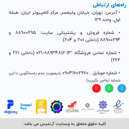
راه‌های ارتباطی
• آدرس: تهران، خیابان ولیعصر، مرکز کامپیوتر ایران، طبقه
اول، واحد 129
• شماره فروش و پشتیبانی سایت: 88900295 و
88900294 (داخلی 201 و 204)
• شماره تماس فروشگاه :13-88934812-021 (داخلی 221 و
222)
• شماره موبایل : 09031602970
(درصورت عدم پاسخگویی با این
شماره تماس بگیرید)
کلیه حقوق متعلق به وبسایت آرتمیس می باشد.