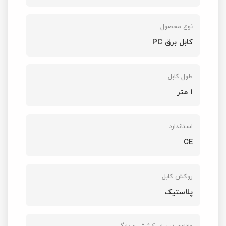
نوع محصول
کابل برق PC
طول کابل
1 متر
استاندارد
CE
روکش کابل
پلاستیک