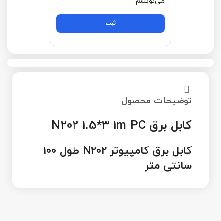
می‌نویسم.
توضیحات محصول
کابل برق N202 1.5*3 1m PC
کابل برق کامپیوتر N202 طول 100
سانتی متر